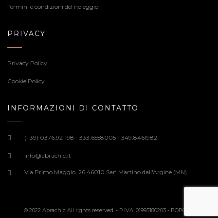
Termini e condizioni del noleggio
PRIVACY
Privacy Policy
Cookie Policy
INFORMAZIONI DI CONTATTO
(+39) 0376.921198 - 333.6558005 - 349.8461982
info@abrachic.it
Via Primo Maggio, 26 46010 San Martino dall'Argine (MN)
© 2022 Abrachic All rights reserved. - P.IVA: 01995180203 -
POPOLIS