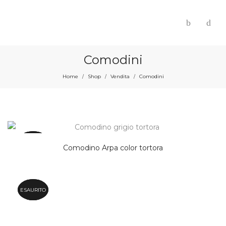
Comodini
Home
Shop
Vendita
Comodini
/
/
/
VENDUTO
ESAURITO
Comodino Arpa color tortora
VENDUTO
ESAURITO